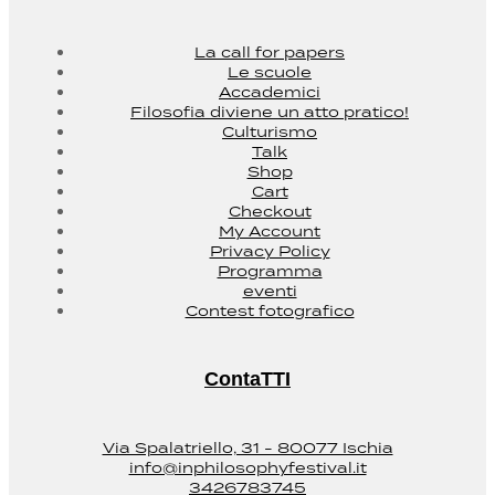
La call for papers
Le scuole
Accademici
Filosofia diviene un atto pratico!
Culturismo
Talk
Shop
Cart
Checkout
My Account
Privacy Policy
Programma
eventi
Contest fotografico
ContaTTI
Via Spalatriello, 31 - 80077 Ischia
info@inphilosophyfestival.it
3426783745