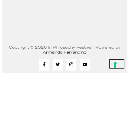
Copyright © 2026 In Philosophy Festival | Powered by
Armando Ferrandino
Shopper
Disponibilità:
50 disponibili
Barzini