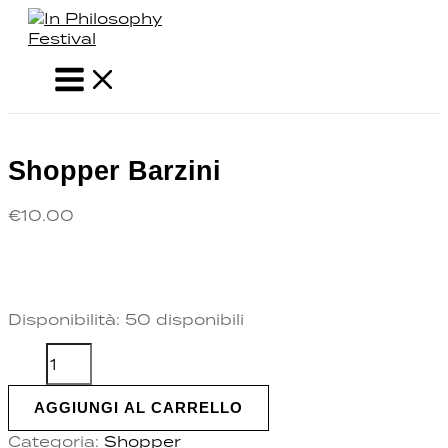
MAIN
Vai
Shopper
MENU
al
Barzini
contenuto
quantità
Shopper Barzini
€
10.00
Disponibilità:
50 disponibili
AGGIUNGI AL CARRELLO
Categoria:
Shopper