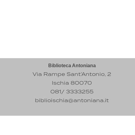
Biblioteca Antoniana
Via Rampe Sant’Antonio, 2
Ischia 80070
081/ 3333255
biblioischia@antoniana.it