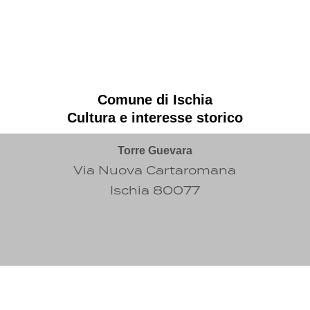
Comune di Ischia
Cultura e interesse storico
Torre Guevara
Via Nuova Cartaromana
Ischia 80077