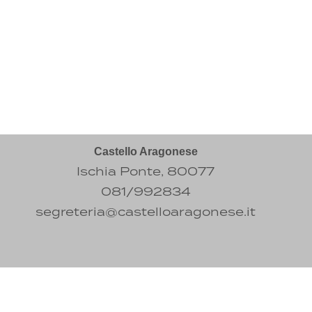
Castello Aragonese
Ischia Ponte, 80077
081/992834
segreteria@castelloaragonese.it